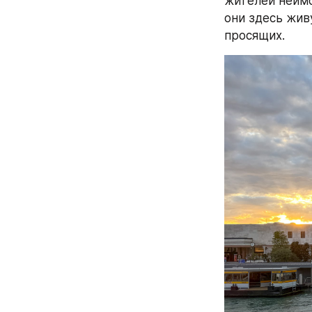
жителей неимо
они здесь живу
просящих.