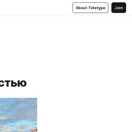
About Teletype
Join
остью