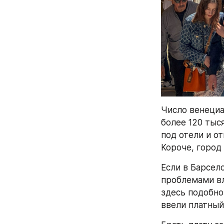
Число венециа
более 120 тыс
под отели и от
Короче, город
Если в Барсел
проблемами вл
здесь подобно
ввели платный