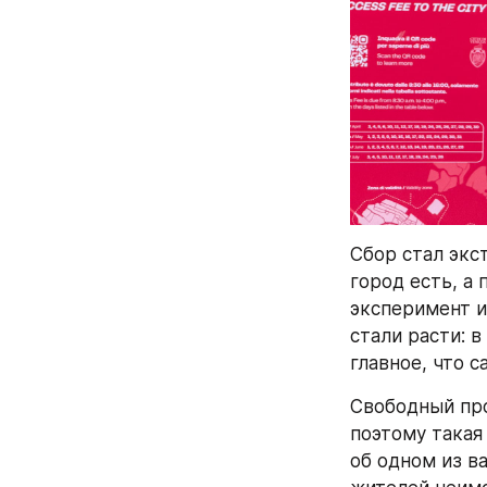
Сбор стал экс
город есть, а 
эксперимент и
стали расти: в
главное, что с
Свободный про
поэтому такая
об одном из в