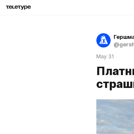
Гершма
@gers
May 31
Платн
страш