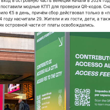
 вход в островную часть Венеции начали в 2024 году
 поставили модные КПП для проверки QR-кодов. Сна
ило €5 в день, причём сбор действовал только в «п
 году насчитали 29. Жители и их гости, дети, а такж
ях островной части от платы освобождались.