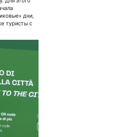
. Для этого 
чала 
иковые» дни, 
е туристы с 