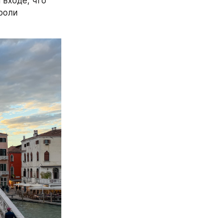
входе, что 
роли 