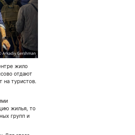
ентре жило 
сово отдают 
 на туристов. 
ми 
ию жилья, то 
ых групп и 