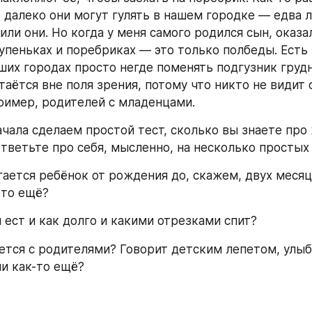
к далеко они могут гулять в нашем городке — едва л
или они. Но когда у меня самого родился сын, оказал
тупеньках и поребриках — это только полбеды. Есть 
аших городах просто негде поменять подгузник грудн
таётся вне поля зрения, потому что никто не видит 
ример, родителей с младенцами.
ачала сделаем простой тест, сколько вы знаете про 
Ответьте про себя, мысленно, на несколько простых
гается ребёнок от рождения до, скажем, двух месяц
-то ещё?
н ест и как долго и какими отрезками спит?
ается с родителями? Говорит детским лепетом, улыба
ли как-то ещё?