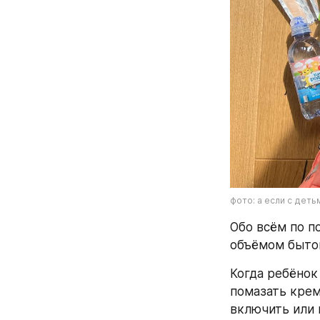
фото: а если с деть
Обо всём по п
объёмом бытов
Когда ребёнок
помазать крем
включить или 