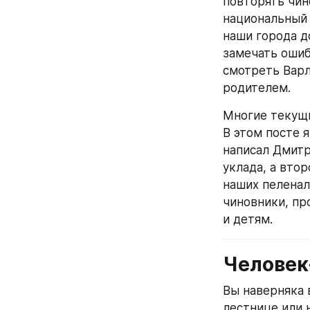
повторять чин
национальный 
наши города д
замечать ошиб
смотреть Варл
родителем.
Многие текущи
В этом посте 
написал Дмитр
уклада, а вто
наших пеленал
чиновники, пр
и детям.
Человек
Вы наверняка 
лестнице или н