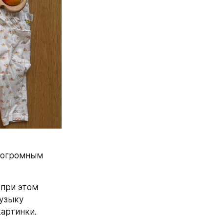
 огромным 
при этом 
узыку 
ртинки. 