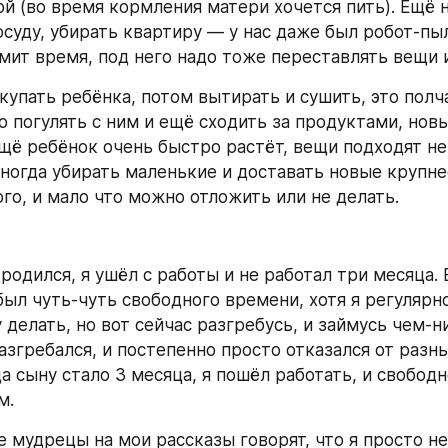
ой (во время кормления матери хочется пить). Ещё н
осуду, убирать квартиру — у нас даже был робот-пыл
омит время, под него надо тоже переставлять вещи 
купать ребёнка, потом вытирать и сушить, это полч
о погулять с ним и ещё сходить за продуктами, новы
щё ребёнок очень быстро растёт, вещи подходят не
иногда убирать маленькие и доставать новые крупнее
ого, и мало что можно отложить или не делать.
родился, я ушёл с работы и не работал три месяца. 
был чуть-чуть свободного времени, хотя я регулярно 
 делать, но вот сейчас разгребусь, и займусь чем-ни
азгребался, и постепенно просто отказался от разны
да сыну стало 3 месяца, я пошёл работать, и свободн
м.
 мудрецы на мои рассказы говорят, что я просто не