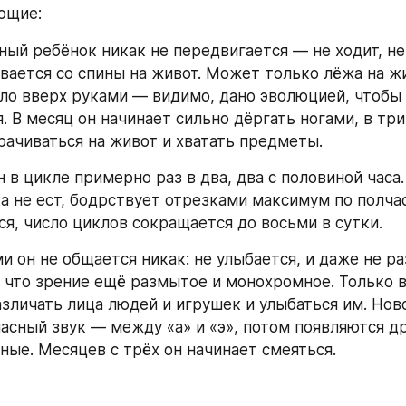
ющие:
ный ребёнок никак не передвигается — не ходит, не 
вается со спины на живот. Может только лёжа на жи
ло вверх руками — видимо, дано эволюцией, чтобы 
. В месяц он начинает сильно дёргать ногами, в три
рачиваться на живот и хватать предметы.
он в цикле примерно раз в два, два с половиной часа.
а не ест, бодрствует отрезками максимум по полчас
ся, число циклов сокращается до восьми в сутки.
и он не общается никак: не улыбается, и даже не ра
у что зрение ещё размытое и монохромное. Только в
азличать лица людей и игрушек и улыбаться им. Но
ласный звук — между «а» и «э», потом появляются др
сные. Месяцев с трёх он начинает смеяться.