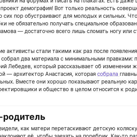
овники на форумах и писать на плакатах. Есть даже 
проект демография! Вот только реальность соверше
о сих пор обустраивают для молодых и сильных. Что
ки не обязательно получать специальное образовани
амова — достаточно всего лишь сломать ногу или ст
е активисты стали такими как раз после появления 
я собрал два материала с минимальными правками: п
ий Лебедев, который рассказывает об изменении ж
рой — архитектор Анастасия, которая 
собрала 
главны
ьных. Вместе они хорошо показывают реальную карт
оектировщики и общество в целом относится к роди
-родитель
видели, как матери перетаскивают детскую коляску
аклоняют её, чтобы заехать на поребрик. Как-то раз