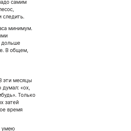
адо самим 
есос, 
и следить.
аса минимум. 
ми 
 дольше 
. В общем, 
В эти месяцы 
думал: «ох, 
будь». Только 
х затей 
ое время 
 умею 