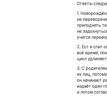
Ответы следу
1. Новорождён
не переворачи
приподнять те
не задохнуться
учится перево
2. Ест и спит 
всё время, пок
цикл удлиняет
3. С родителям
их лиц, потом
он начинает р
издаёт один г
и потом согла