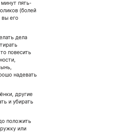
 минут пять-
оликов (болей 
вы его 
лать дела 
тирать 
то повесить 
ости, 
ынь, 
рошо надевать 
ёнки, другие 
ть и убирать 
до положить 
ружку или 