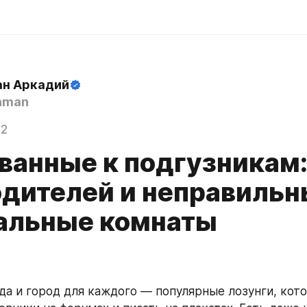
н Аркадий
hman
22
ванные к подгузникам:
одителей и неправиль
альные комнаты
да и город для каждого — популярные лозунги, кото