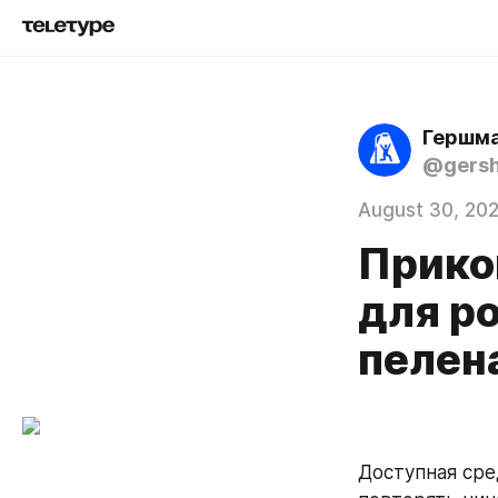
Гершма
@gers
August 30, 20
Прико
для р
пелен
Доступная сре