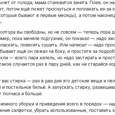
чет от голода, мама становится занята. Поев, он на
ет, потом ещё пожет проснуться и поплакать из-за к
которые бывают в первые месяцы), а потом наконец 
.
полтора вы свободны, но не совсем — теперь пора де
имер, пока меняли подгузник, он покакал — надо зас
оласкать, повесить сушить. Или написал — надо прос
бывает ещё он лежал на боку, и простите за подробн
кли — всего пара капель, но надо застирать и прост
акое случается раз в пару дней, как ни старайся хо
вас стирка — раз в два дня это детские вещи и пел
 и постельное бельё. А запускать стирку, развешива
т полчаса и больше.
немного уборки и приведения всего в порядок — на
ения салфетки, убрать использованные, поставить к