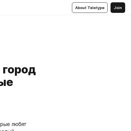
About Teletype
Join
 город
ные
рые любят 