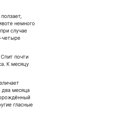
ползает, 
воте немного 
при случае 
-четыре 
 Спит почти 
а. К месяцу 
зличает 
 два месяца 
ворождённый 
угие гласные 