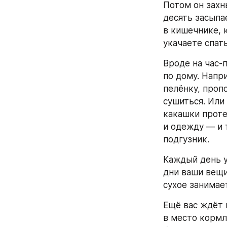
Потом он захны
десять засыпа
в кишечнике, 
укачаете спать
Вроде на час-
по дому. Напр
пелёнку, проп
сушиться. Или 
какашки проте
и одежду — и т
подгузник.
Каждый день у 
дни ваши вещи
сухое занимае
Ещё вас ждёт 
в место кормл