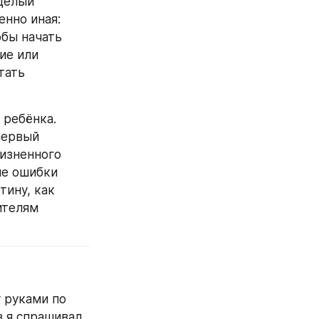
целый 
нно иная: 
бы начать 
е или 
ать 
ребёнка. 
ервый 
изненного 
е ошибки 
ину, как 
телям 
 руками по 
 я спрашивал 