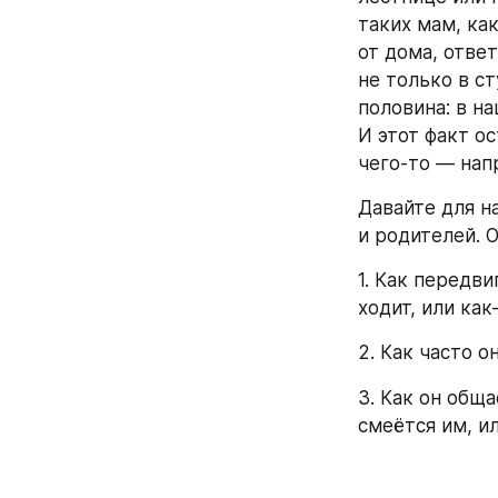
таких мам, ка
от дома, ответ
не только в с
половина: в н
И этот факт ос
чего-то — нап
Давайте для н
и родителей. 
1. Как передви
ходит, или как
2. Как часто о
3. Как он общ
смеётся им, и