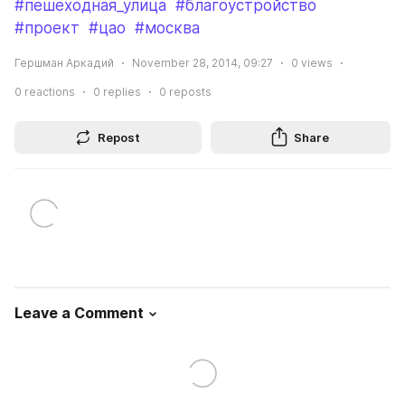
#пешеходная_улица
#благоустройство
#проект
#цао
#москва
Гершман Аркадий
November 28, 2014, 09:27
0
views
0
reactions
0
replies
0
reposts
Repost
Share
Leave a Comment