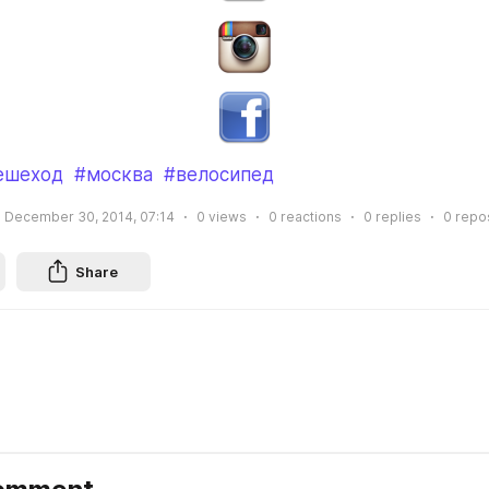
ешеход
#москва
#велосипед
December 30, 2014, 07:14
0
views
0
reactions
0
replies
0
repo
Share