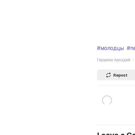
#молодцы
#п
Гершман Аркадий
Repost