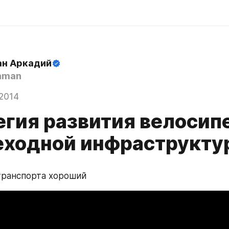
н Аркадий
hman
2014
егия развития велосип
еходной инфраструкту
транспорта хороший