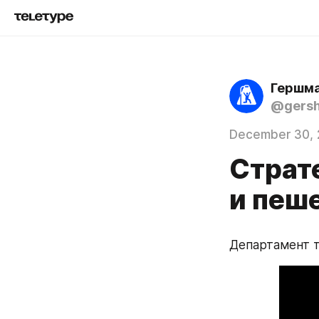
Гершма
@gers
December 30, 
Страт
и пеш
Департамент 