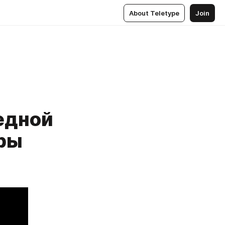
About Teletype
Join
едной
ры