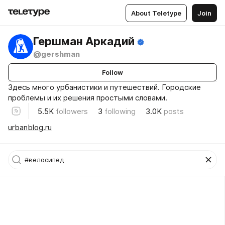
About Teletype
Join
Гершман Аркадий
@gershman
Follow
Здесь много урбанистики и путешествий. Городские
проблемы и их решения простыми словами.
5.5K
followers
3
following
3.0K
posts
urbanblog.ru