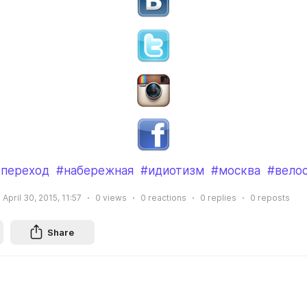
переход
#набережная
#идиотизм
#москва
#вело
April 30, 2015, 11:57
0
views
0
reactions
0
replies
0
reposts
Share