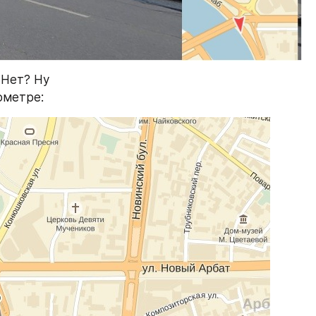
Нет? Ну 
ометре: