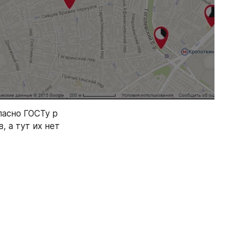
асно ГОСТу р 
а тут их нет 