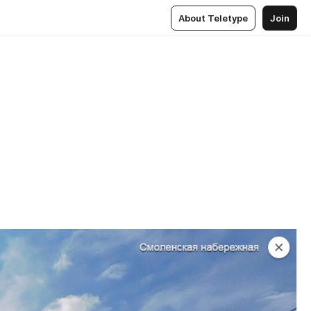
About Teletype
Join