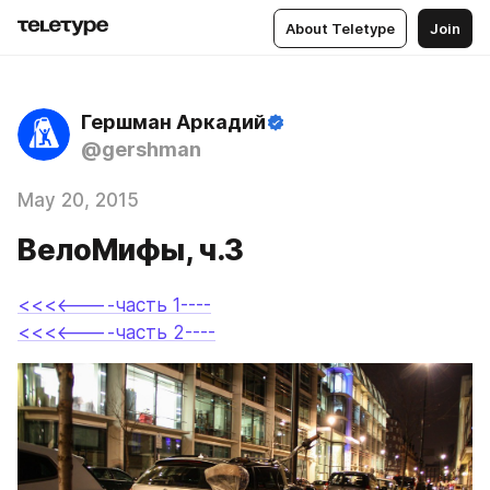
About Teletype
Join
Гершман Аркадий
@gershman
May 20, 2015
ВелоМифы, ч.3
<<<<----часть 1----
<<<<----часть 2----