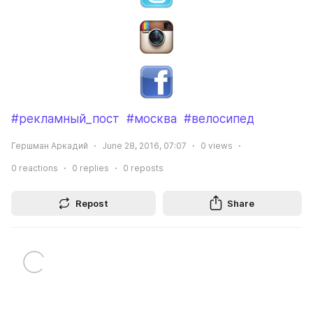
#рекламный_пост
#москва
#велосипед
Гершман Аркадий
June 28, 2016, 07:07
0
views
0
reactions
0
replies
0
reposts
Repost
Share