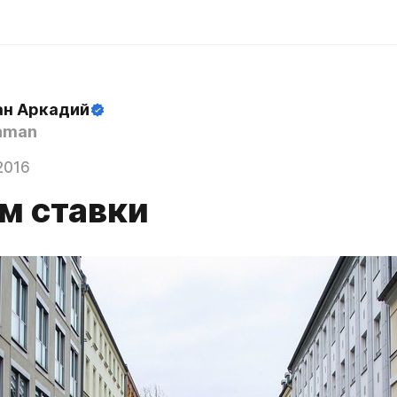
н Аркадий
hman
2016
м ставки