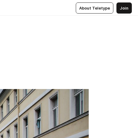
About Teletype
Join