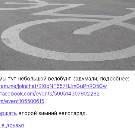
 мы тут небольшой велобунт задумали, подробнее:
egram.me/joinchat/BXIoNT657tlJmGuPnRO5Gw
.facebook.com/events/590514307802282
om/event105500615
ержать
 второй зимний велопарад.
 в друзья