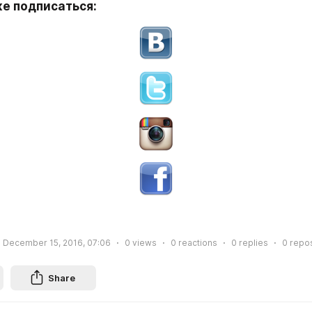
е подписаться:
December 15, 2016, 07:06
0
views
0
reactions
0
replies
0
repo
Share