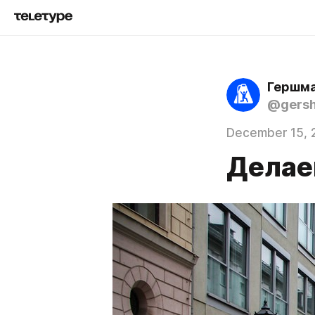
Гершма
@gers
December 15, 
Делае