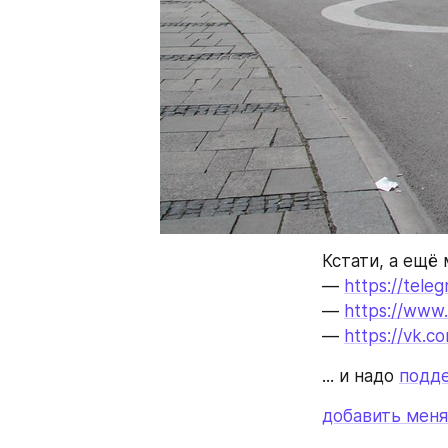
Кстати, а ещё
— 
https://tel
— 
https://www
— 
https://vk.c
... и надо 
подд
добавить меня