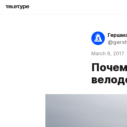
Гершма
@gers
March 8, 2017
Почем
велод