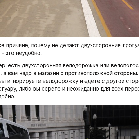
же причине, почему не делают двухсторонние тротуа
- это неудобно.
р: есть двухсторонняя велодорожка или велополоса
, а вам надо в магазин с противоположной стороны.
 вы игнорируете велодорожку и едете с другой стор
отуару, либо вы берёте и неожиданно для всех перес
добно.