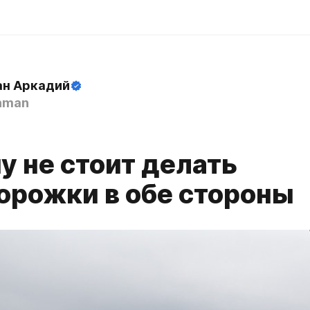
н Аркадий
hman
у не стоит делать
орожки в обе стороны