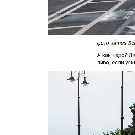
фото James Sc
А как надо? Л
либо, если ул