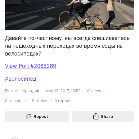
Давайте по-честному, вы всегда спешиваетесь 
на пешеходных переходах во время езды на 
велосипедах?
View Poll: #2068289
#велосипед
Гершман Аркадий
May 28, 2017, 16:53
0
views
0
reactions
0
replies
0
reposts
Repost
Share