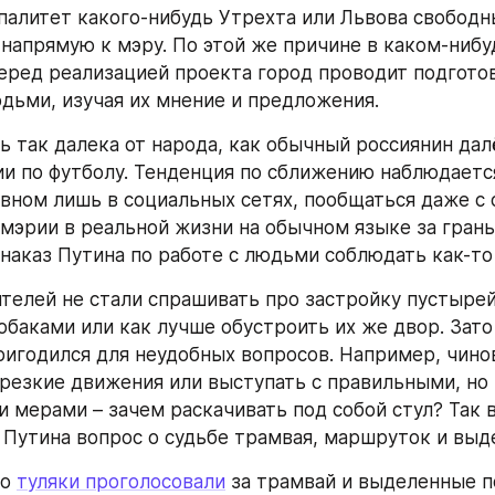
палитет какого-нибудь Утрехта или Львова свободны
 напрямую к мэру. По этой же причине в каком-нибу
еред реализацией проекта город проводит подгото
дьми, изучая их мнение и предложения.
ь так далека от народа, как обычный россиянин далё
и по футболу. Тенденция по сближению наблюдается
овном лишь в социальных сетях, пообщаться даже с
мэрии в реальной жизни на обычном языке за гранью
 наказ Путина по работе с людьми соблюдать как-то
телей не стали спрашивать про застройку пустырей,
баками или как лучше обустроить их же двор. Зато
ригодился для неудобных вопросов. Например, чинов
 резкие движения или выступать с правильными, но 
 мерами – зачем раскачивать под собой стул? Так в
 Путина вопрос о судьбе трамвая, маршруток и выд
о 
туляки проголосовали
 за трамвай и выделенные по