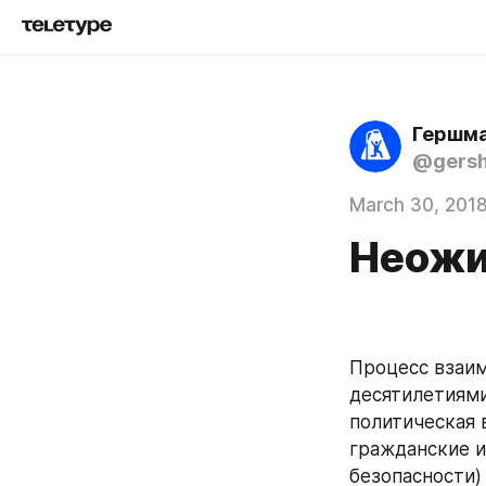
Гершма
@gers
March 30, 201
Неожи
Процесс взаим
десятилетиями
политическая 
гражданские и
безопасности)