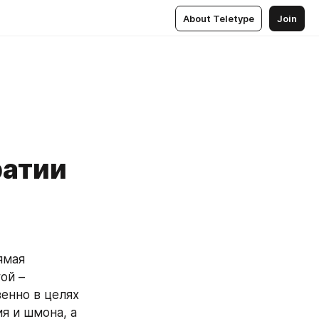
About Teletype
Join
ратии
мая 
й – 
енно в целях 
 и шмона, а 