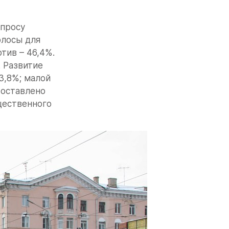
просу 
лосы для 
ив – 46,4%. 
 Развитие 
,8%; малой 
оставлено 
ественного 