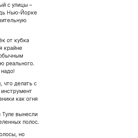
й с улицы – 
дь Нью-Йорке 
вительную 
к от кубка 
 крайне 
 обычным 
 реального. 
 надо!
 что делать с 
 инструмент 
ники как огня 
 Туле вынесли 
еленных полос.
лосы, но 