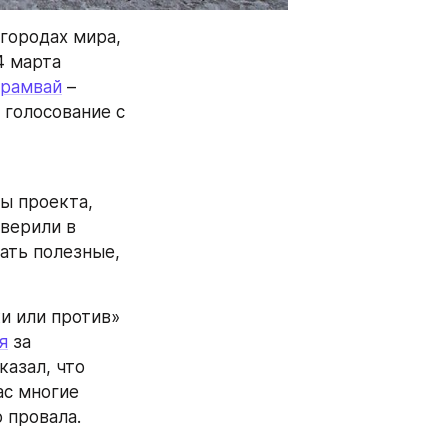
городах мира, 
 марта 
трамвай
 – 
голосование с 
 проекта, 
верили в 
ать полезные, 
и или против» 
я
 за 
азал, что 
с многие 
провала. 