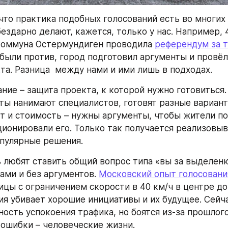
 что практика подобных голосований есть во многих 
ездарно делают, кажется, только у нас. Например, 4
коммуна Остермундиген проводила 
референдум за 
были против, город подготовил аргументы и провёл 
та. Разница  между нами и ими лишь в подходах.
ние – защита проекта, к которой нужно готовиться. 
ы нанимают специалистов, готовят разные варианты
т и стоимость – нужны аргументы, чтобы жители по
ционировали его. Только так получается реализовыв
опулярные решения.
ь любят ставить общий вопрос типа «вы за выделенк
ами и без аргументов. 
Московский опыт голосовани
ицы с ограничением скорости в 40 км/ч в центре док
ия убивает хорошие инициативы и их будущее. Сейча
ость успокоения трафика, но боятся из-за прошлого 
ошибки – человеческие жизни.