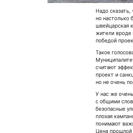
Надо сказать,
но настолько б
швейцарская 
жители вроде 
победой проек
Такое голосова
Муниципалитет
считают эффек
проект и санк
но не очень п
У нас же очен
с общими слов
безопасные ул
плохая кампан
понимают важн
Цена прошлой 