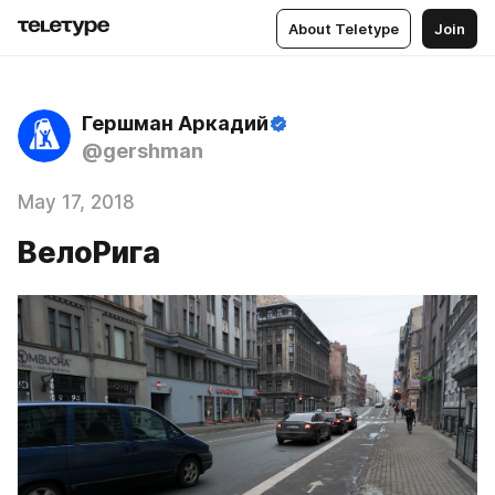
About Teletype
Join
Гершман Аркадий
@gershman
May 17, 2018
ВелоРига