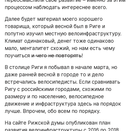
переосмыслили своё развитие – именно за этим 
процессом наблюдать интереснее всего.
Далее будет материал моего хорошего 
товарища, который весной был в Риге и 
попутно изучил местную велоинфраструктуру. 
Климат одинаковый, денег тоже одинаково 
мало, менталитет схожий, но нам есть чему 
поучиться 
и чего не повторять
!
В столице Риги я побывал в начале марта, но 
даже ранней весной в городе то и дело 
встречались велосипедисты. Если сравнивать 
Ригу с российскими городами, схожими по 
размеру и по населению, велосипедное 
движение и инфраструктура здесь на порядок 
лучше. Впрочем, обо всем по порядку.
На сайте Рижской думы опубликован план 
развития велоинфраструктуры с 2016 по 2018 