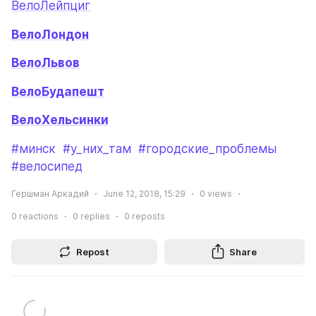
ВелоЛейпциг
ВелоЛондон
ВелоЛьвов
ВелоБудапешт
ВелоХельсинки
#минск
#у_них_там
#городские_проблемы
#велосипед
Гершман Аркадий
June 12, 2018, 15:29
0
views
0
reactions
0
replies
0
reposts
Repost
Share