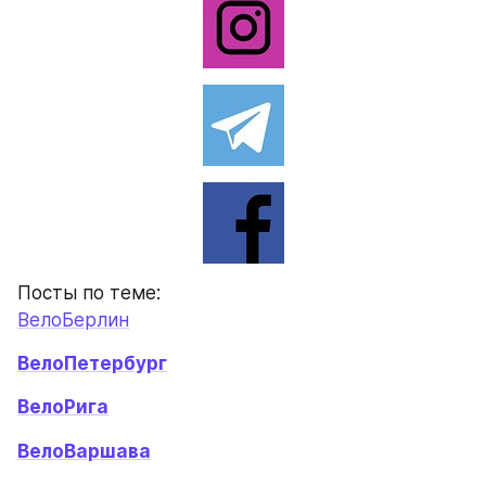
Посты по теме:
ВелоБерлин
ВелоПетербург
ВелоРига
ВелоВаршава