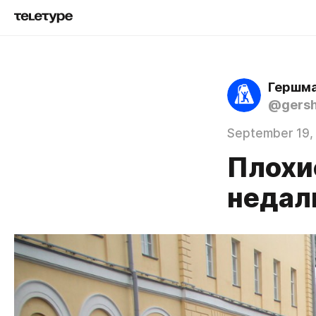
Гершма
@gers
September 19,
Плохи
недал