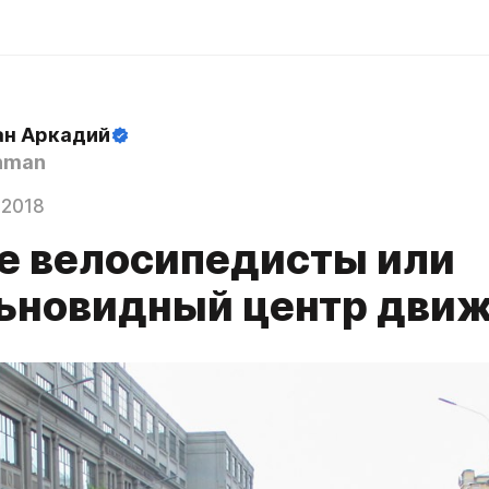
н Аркадий
hman
 2018
е велосипедисты или
ьновидный центр дви