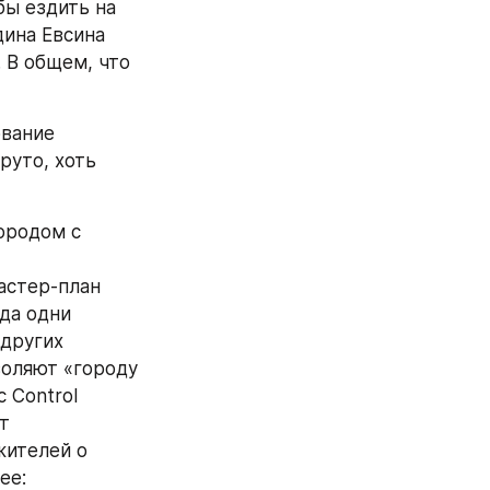
ы ездить на 
ина Евсина 
. В общем, что 
вание 
уто, хоть 
родом с 
стер-план 
да одни 
других 
оляют «городу 
 Control 
т 
ителей о 
неожиданностях по пути. Вот их сайт, можете посмотреть подробнее: 