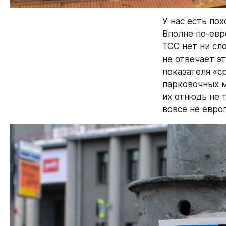
У нас есть по
Вполне по-евр
TCC нет ни сл
не отвечает э
показателя «с
парковочных ме
их отнюдь не 
вовсе не европ