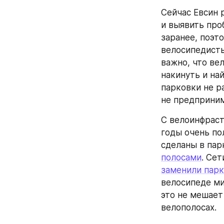
Сейчас Евсин 
и выявить про
заранее, поэт
велосипедисты
важно, что вел
накинуть и на
парковки не р
не предприним
С велоинфраст
годы очень по
сделаны в парк
полосами
заменили парк
велосипеде ми
это не мешает
велополосах.