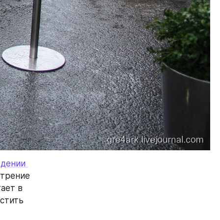
дении 
трение 
ает в 
стить 