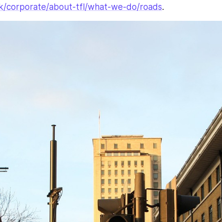
.uk/corporate/about-tfl/what-we-do/roads
.