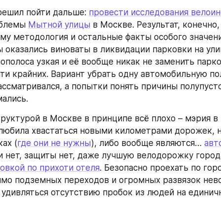
решил пойти дальше: 
провести исследования велои
блемы 
Мытной улицы
 в Москве. Результат, конечно,
ому методология и остальные факты особого значения
 оказались виноваты в ликвидации парковки на улиц
ополоса узкая и её вообще никак не заменить парко
йти крайних. Вариант убрать одну автомобильную пол
ассматривался, а попытки понять причины полупуст
ались.
руктурой в Москве в принципе всё плохо – мэрия в 
любила хвастаться новыми километрами дорожек, но
ах (
где они не нужны
), либо вообще являются… 
авт
овкой по прихоти отеля
. Безопасно проехать по горо
мо подземных переходов и огромных развязок нево
 удивляться отсутствию пробок из людей на единичн