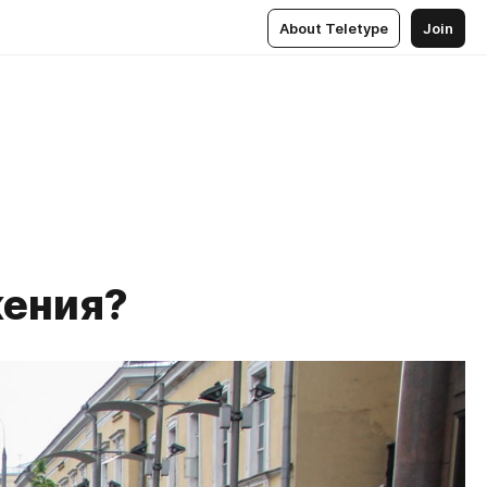
About Teletype
Join
жения?