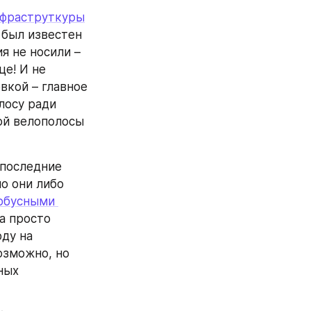
нфраструткуры
 был известен 
 не носили – 
е! И не 
вкой – главное 
осу ради 
ой велополосы 
последние 
 они либо 
обусными 
. Сети нет, защиты нет, даже лучшую велодорожку города просто 
ду на 
зможно, но 
ых 