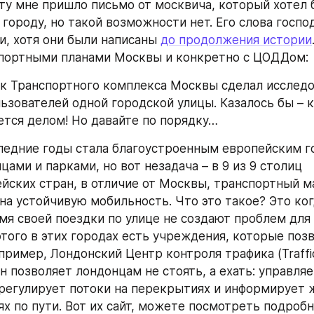
чту мне пришло письмо от москвича, который хотел б
городу, но такой возможности нет. Его слова господ
и, хотя они были написаны 
до продолжения истории
спортными планами Москвы и конкретно с ЦОДДом:
к Транспортного комплекса Москвы сделал исследо
ьзователей одной городской улицы. Казалось бы – кр
ется делом! Но давайте по порядку…
ледние годы стала благоустроенным европейским го
ами и парками, но вот незадача – в 9 из 9 столиц 
йских стран, в отличие от Москвы, транспортный ма
на устойчивую мобильность. Что это такое? Это ког
мя своей поездки по улице не создают проблем для 
этого в этих городах есть учреждения, которые позв
пример, Лондонский Центр контроля трафика (Traffic
Он позволяет лондонцам не стоять, а ехать: управляе
регулирует потоки на перекрытиях и информирует ж