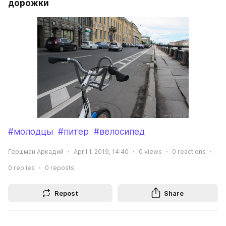
дорожки
#молодцы
#питер
#велосипед
Гершман Аркадий
April 1, 2019, 14:40
0
views
0
reactions
0
replies
0
reposts
Repost
Share