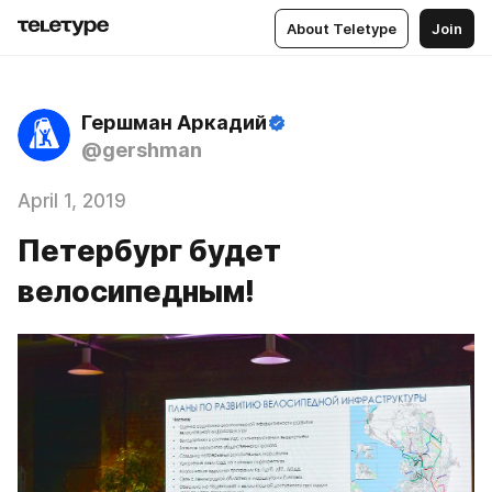
About Teletype
Join
Гершман Аркадий
@gershman
April 1, 2019
Петербург будет
велосипедным!