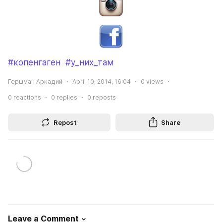
#копенгаген
#у_них_там
Гершман Аркадий
April 10, 2014, 16:04
0
views
0
reactions
0
replies
0
reposts
Repost
Share
Leave a Comment