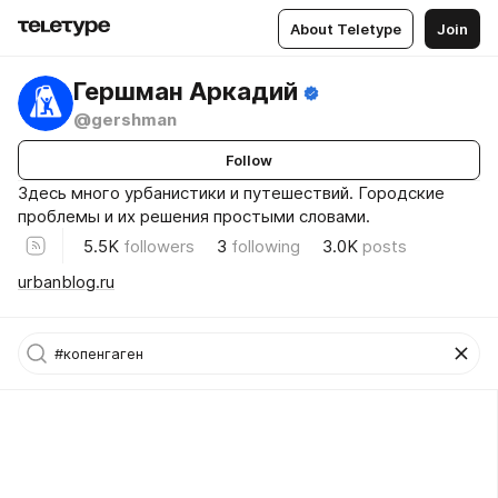
About Teletype
Join
Гершман Аркадий
@gershman
Follow
Здесь много урбанистики и путешествий. Городские
проблемы и их решения простыми словами.
5.5K
followers
3
following
3.0K
posts
urbanblog.ru