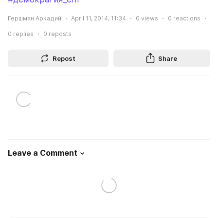
Гершман Аркадий
April 11, 2014, 11:34
0
views
0
reactions
0
replies
0
reposts
Repost
Share
Leave a Comment