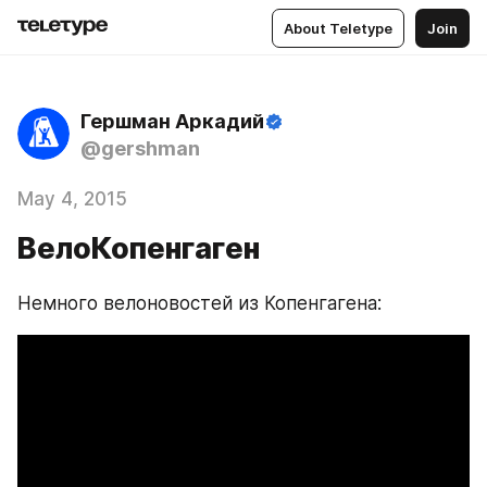
About Teletype
Join
Гершман Аркадий
@gershman
May 4, 2015
ВелоКопенгаген
Немного велоновостей из Копенгагена: