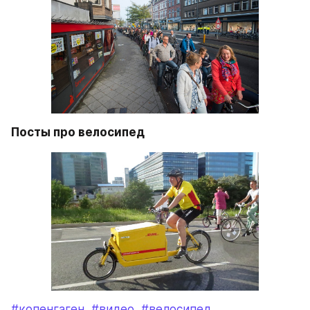
Посты про велосипед
#копенгаген
#видео
#велосипед