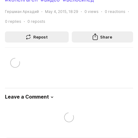
Гершман Аркадий
May 4, 2015, 18:29
0
views
0
reactions
0
replies
0
reposts
Repost
Share
Leave a Comment