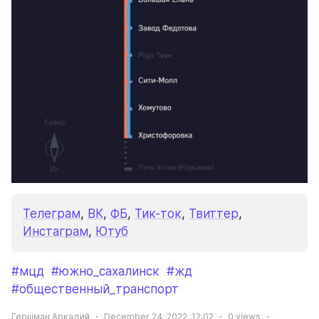
Телеграм
, 
ВК
, 
ФБ
, 
Тик-ток
, 
Твиттер
, 
Инстаграм
, 
Ютуб
#мцд
#южно_сахалинск
#жд
#общественный_транспорт
Гершман Аркадий
December 24, 2022, 12:02
0
views