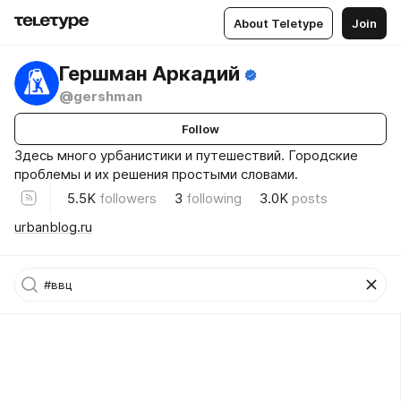
About Teletype
Join
Гершман Аркадий
@gershman
Follow
Здесь много урбанистики и путешествий. Городские
проблемы и их решения простыми словами.
5.5K
followers
3
following
3.0K
posts
urbanblog.ru