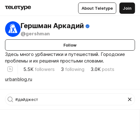
About Teletype
Join
Гершман Аркадий
@gershman
Follow
Здесь много урбанистики и путешествий. Городские
проблемы и их решения простыми словами.
5.5K
followers
3
following
3.0K
posts
urbanblog.ru