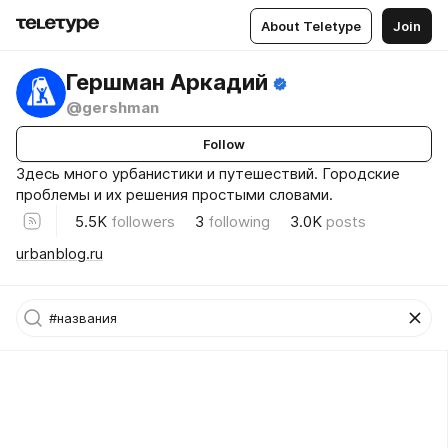
About Teletype
Join
Гершман Аркадий
@gershman
Follow
Здесь много урбанистики и путешествий. Городские
проблемы и их решения простыми словами.
5.5K
followers
3
following
3.0K
posts
urbanblog.ru