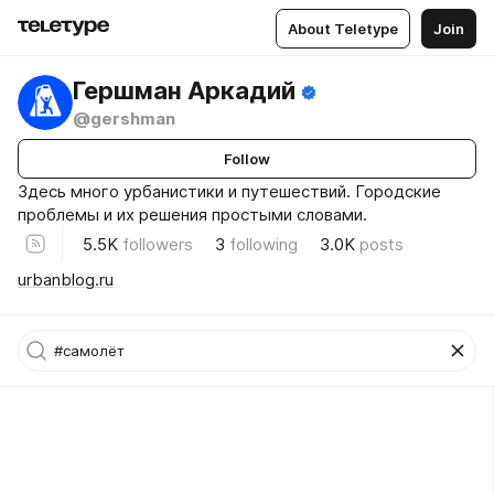
About Teletype
Join
Гершман Аркадий
@gershman
Follow
Здесь много урбанистики и путешествий. Городские
проблемы и их решения простыми словами.
5.5K
followers
3
following
3.0K
posts
urbanblog.ru