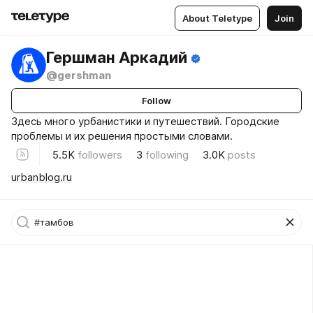
About Teletype
Join
Гершман Аркадий
@gershman
Follow
Здесь много урбанистики и путешествий. Городские
проблемы и их решения простыми словами.
5.5K
followers
3
following
3.0K
posts
urbanblog.ru