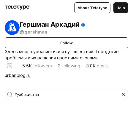
About Teletype
Join
Гершман Аркадий
@gershman
Follow
Здесь много урбанистики и путешествий. Городские
проблемы и их решения простыми словами.
5.5K
followers
3
following
3.0K
posts
urbanblog.ru