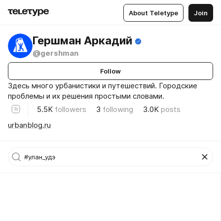
About Teletype
Join
Гершман Аркадий
@gershman
Follow
Здесь много урбанистики и путешествий. Городские
проблемы и их решения простыми словами.
5.5K
followers
3
following
3.0K
posts
urbanblog.ru