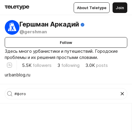
About Teletype
Join
Гершман Аркадий
@gershman
Follow
Здесь много урбанистики и путешествий. Городские
проблемы и их решения простыми словами.
5.5K
followers
3
following
3.0K
posts
urbanblog.ru