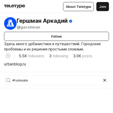
About Teletype
Join
Гершман Аркадий
@gershman
Follow
Здесь много урбанистики и путешествий. Городские
проблемы и их решения простыми словами.
5.5K
followers
3
following
3.0K
posts
urbanblog.ru