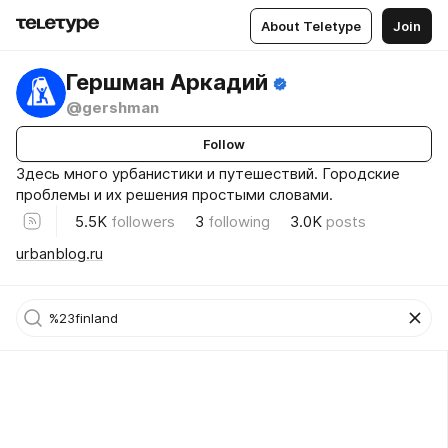
About Teletype
Join
Гершман Аркадий
@gershman
Follow
Здесь много урбанистики и путешествий. Городские
проблемы и их решения простыми словами.
5.5K
followers
3
following
3.0K
posts
urbanblog.ru